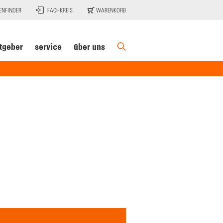
ENFINDER
FACHKREIS
WARENKORB
tgeber
service
über uns