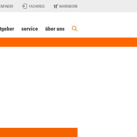
ENFINDER
FACHKREIS
WARENKORB
tgeber
service
über uns