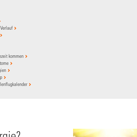
 Verlauf
iezeit kommen
ptome
gien
pp
llenflugkalender
rgie?