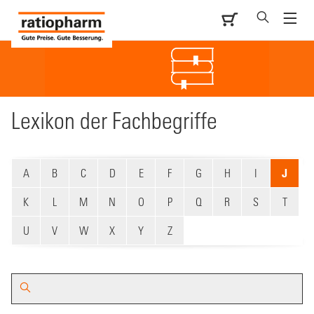
Lexikon der ­Fachbegriffe
A
B
C
D
E
F
G
H
I
J
K
L
M
N
O
P
Q
R
S
T
U
V
W
X
Y
Z