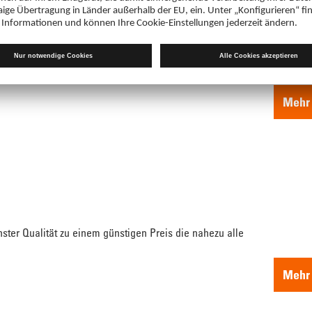
hmerzen
eihe von Medikamenten zur Behandlung von Kopfschmerzen.
 kennen....
Mehr 
chster Qualität zu einem günstigen Preis die nahezu alle
Mehr 