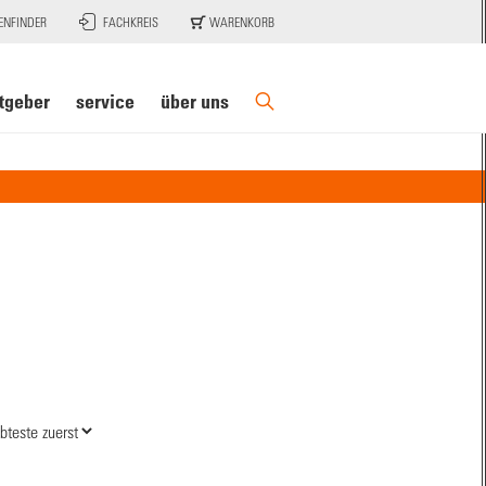
ENFINDER
FACHKREIS
WARENKORB
tgeber
service
über uns