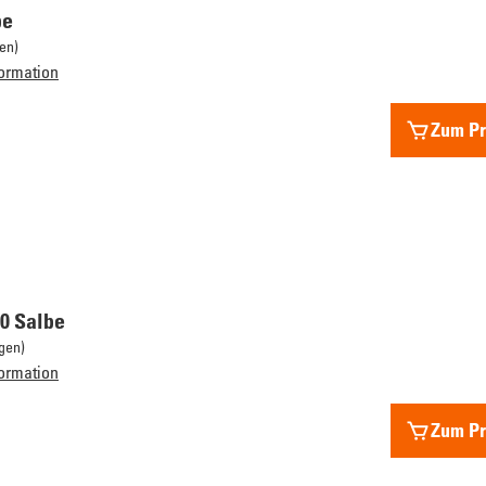
be
en)
ormation
Zum Pr
00 Salbe
gen)
ormation
Zum Pr