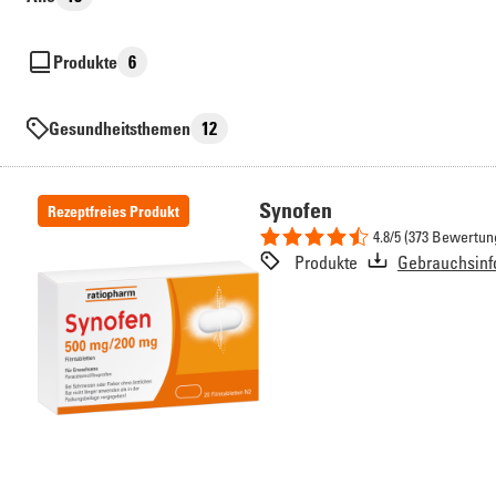
auswählen
Produkte
6
Gesundheitsthemen
12
Synofen
Rezeptfreies Produkt
4.8/5 (373 Bewertun
Produkte
Gebrauchsinf