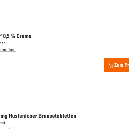
® 0,5 % Creme
gen)
ormation
Zum Pr
 mg Hustenlöser Brausetabletten
en)