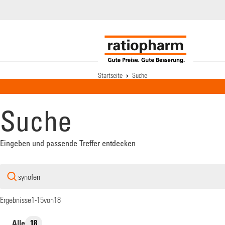
Startseite
Suche
Suche
Suche
Eingeben und passende Treffer entdecken
Suchbegriff
eingeben
Ergebnisse
1-15
von
18
Ergebnistyp
Alle
18