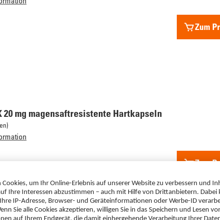
ormation
Zum Pr
 20 mg magensaftresistente Hartkapseln
en)
ormation
Zum Pr