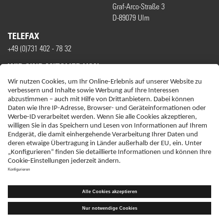
Graf-Arco-Straße 3
D-89079 Ulm
TELEFAX
+49 (0)731 402 - 78 32
WIR SIND MITGLIED VON
ERKLÄRUNG ZUR BARRIEREFREIHEIT
IMPRESSUM
NEBENWIRKUNGSANZEIGEN
LIEFER-AGB
DATENSCHUTZ
HAFTUNGSAUSSCHLUSS