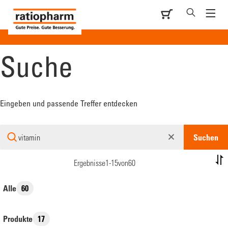
Suche
Suche
Eingeben und passende Treffer entdecken
Suchbegriff
Suchen
eingeben
Ergebnisse
1-15
von
60
Ergebnistyp
Alle
60
auswählen
Produkte
17