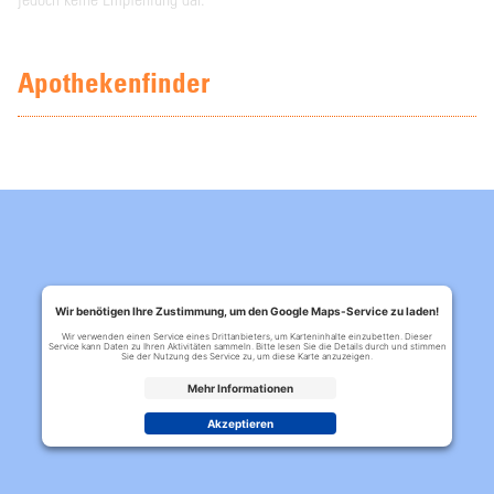
Apothekenfinder
Wir benötigen Ihre Zustimmung, um den Google Maps-Service zu laden!
Wir verwenden einen Service eines Drittanbieters, um Karteninhalte einzubetten. Dieser
Service kann Daten zu Ihren Aktivitäten sammeln. Bitte lesen Sie die Details durch und stimmen
Sie der Nutzung des Service zu, um diese Karte anzuzeigen.
Mehr Informationen
Akzeptieren