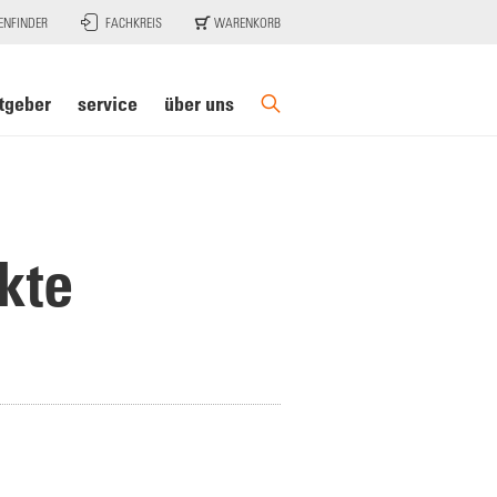
ENFINDER
FACHKREIS
WARENKORB
tgeber
service
über uns
kte