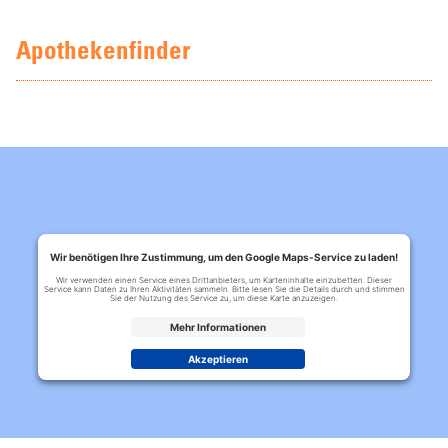
Apothekenfinder
Wir benötigen Ihre Zustimmung, um den Google Maps-Service zu laden!
Wir verwenden einen Service eines Drittanbieters, um Karteninhalte einzubetten. Dieser
Service kann Daten zu Ihren Aktivitäten sammeln. Bitte lesen Sie die Details durch und stimmen
Sie der Nutzung des Service zu, um diese Karte anzuzeigen.
Mehr Informationen
Akzeptieren