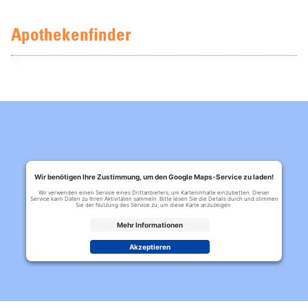
Apothekenfinder
Wir benötigen Ihre Zustimmung, um den Google Maps-Service zu laden!
Wir verwenden einen Service eines Drittanbieters, um Karteninhalte einzubetten. Dieser
Service kann Daten zu Ihren Aktivitäten sammeln. Bitte lesen Sie die Details durch und stimmen
Sie der Nutzung des Service zu, um diese Karte anzuzeigen.
Mehr Informationen
Akzeptieren