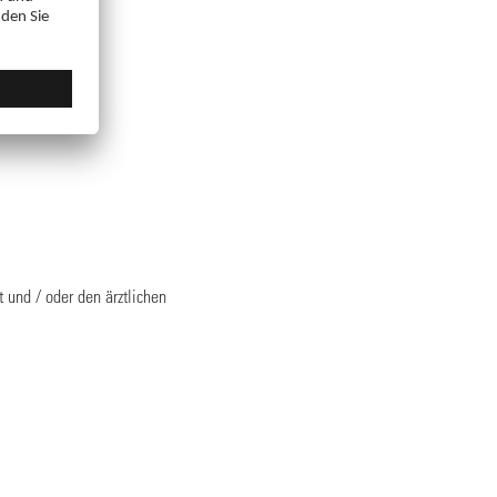
en?
rzneimitteln.
 und / oder den ärztlichen