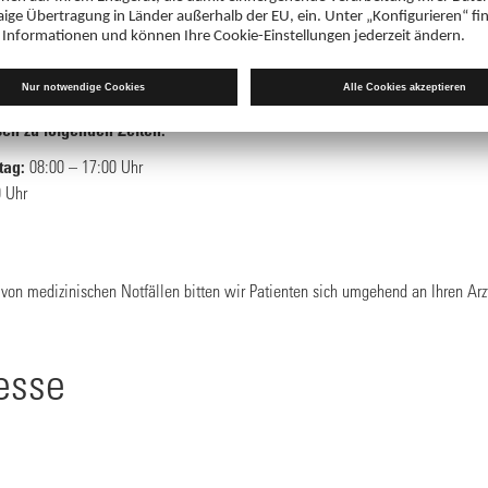
Produkt- oder Anwendungsfrag
tlicher Service unterstützt Sie gerne bei allen fachlichen Fragen zu unseren A
sch zu folgenden Zeiten:
tag:
08:00 – 17:00 Uhr
 Uhr
 von medizinischen Notfällen bitten wir Patienten sich umgehend an Ihren Arzt
esse