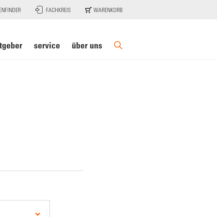
ENFINDER
FACHKREIS
WARENKORB
tgeber
service
über uns