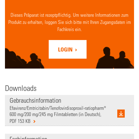
Dieses Präparat ist rezeptpflichtig. Um weitere Informationen zum
Produkt zu erhalten, loggen Sie sich bitte mit Ihren Zugangsdaten im
Fachkreis ein.
LOGIN
Downloads
Gebrauchsinformation
Efavirenz/Emtricitabin/Tenofovirdisoproxil-ratiopharm®
600 mg/200 mg/245 mg Filmtabletten (in Deutsch),
PDF 153 KB