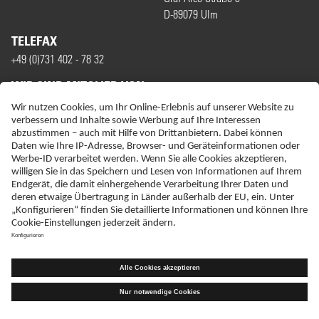
D-89079 Ulm
TELEFAX
+49 (0)731 402 - 78 32
WIR SIND MITGLIED VON
ERKLÄRUNG ZUR BARRIEREFREIHEIT
IMPRESSUM
NEBENWIRKUNGSANZEIGEN
LIEFER-AGB
DATENSCHUTZ
HAFTUNGSAUSSCHLUSS