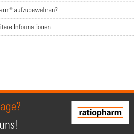
pharm® aufzubewahren?
itere Informationen
rage?
 uns!