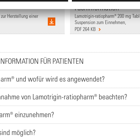
Fachinformation
zur Herstellung einer
Lamotrigin-ratiopharm® 200 mg Table
Suspension zum Einnehmen,
PDF 264 KB
INFORMATION FÜR PATIENTEN
pharm® und wofür wird es angewendet?
Einnahme von Lamotrigin-ratiopharm® beachten?
pharm® einzunehmen?
ind möglich?