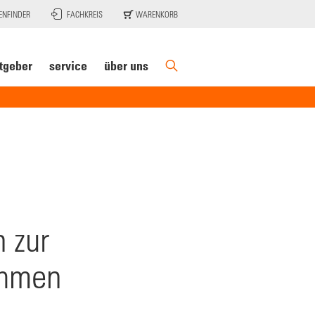
ENFINDER
FACHKREIS
WARENKORB
tgeber
service
über uns
 zur
ehmen