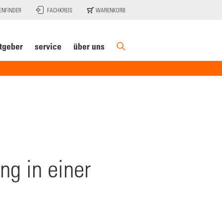
ENFINDER
FACHKREIS
WARENKORB
tgeber
service
über uns
ng in einer