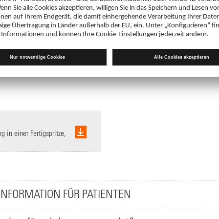
Fachinformation
 in einer Fertigspritze
MTX-ratiopharm® 12,5 mg Injektionsl
PDF 170 KB
 in einer Fertigspritze,
INFORMATION FÜR PATIENTEN