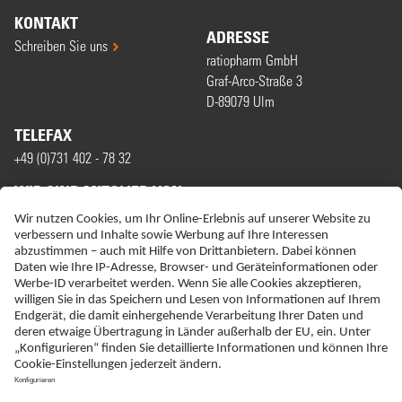
KONTAKT
ADRESSE
Schreiben Sie uns
ratiopharm GmbH
Graf-Arco-Straße 3
D-89079 Ulm
TELEFAX
+49 (0)731 402 - 78 32
WIR SIND MITGLIED VON
ERKLÄRUNG ZUR BARRIEREFREIHEIT
IMPRESSUM
NEBENWIRKUNGSANZEIGEN
LIEFER-AGB