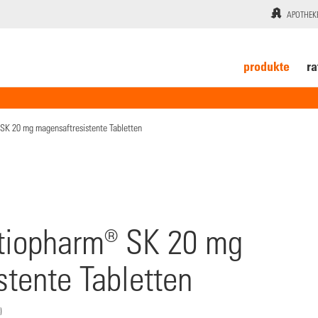
APOTHEK
produkte
ra
SK 20 mg magensaftresistente Tabletten
atiopharm® SK 20 mg
tente Tabletten
)