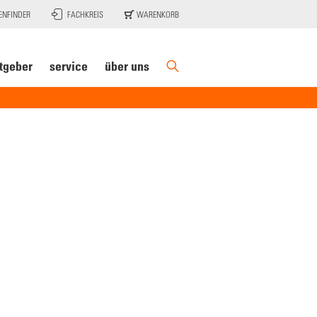
ENFINDER
FACHKREIS
WARENKORB
tgeber
service
über uns