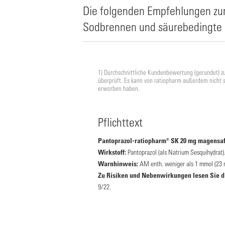
Die folgenden Empfehlungen zum
Sodbrennen und säurebedingte 
1) Durchschnittliche Kundenbewertung (gerundet) z
überprüft. Es kann von ratiopharm außerdem nicht 
erworben haben.
Pflichttext
Pantoprazol-ratiopharm® SK 20 mg magensaft
Wirkstoff:
Pantoprazol (als Natrium Sesquihydrat)
Warnhinweis:
AM enth. weniger als 1 mmol (23 mg
Zu Risiken und Nebenwirkungen lesen Sie die
9/22.