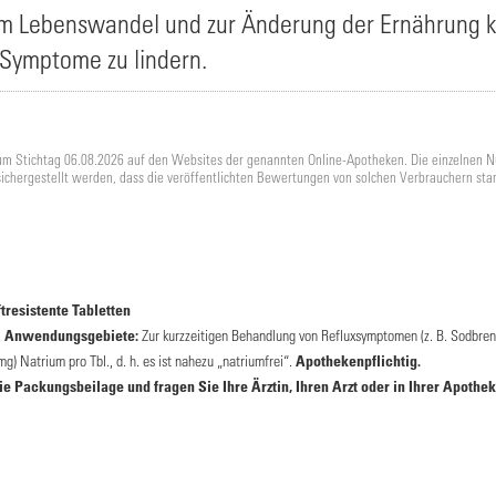
 Lebenswandel und zur Änderung der Ernährung kö
Symptome zu lindern.
um Stichtag 06.08.2026 auf den Websites der genannten Online-Apotheken. Die einzelnen N
sichergestellt werden, dass die veröffentlichten Bewertungen von solchen Verbrauchern sta
resistente Tabletten
.
Anwendungsgebiete:
Zur kurzzeitigen Behandlung von Refluxsymptomen (z. B. Sodbren
) Natrium pro Tbl., d. h. es ist nahezu „natriumfrei“.
Apothekenpflichtig.
 Packungsbeilage und fragen Sie Ihre Ärztin, Ihren Arzt oder in Ihrer Apothek