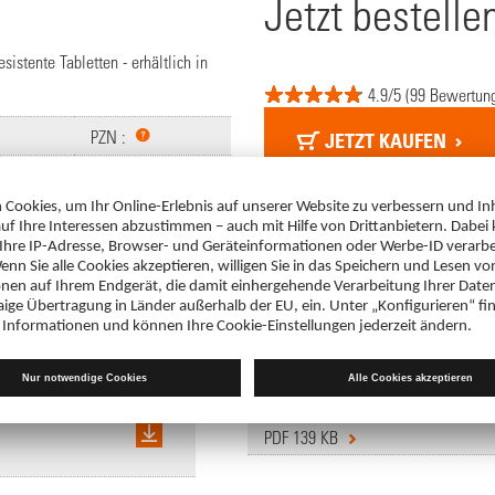
Jetzt bestelle
istente Tabletten - erhältlich in
4.9/5 (99 Bewertun
PZN :
JETZT KAUFEN
5520833
5520856
Fachinformation
sistente Tabletten
Pantoprazol-ratiopharm® SK 20 mg m
PDF 139 KB