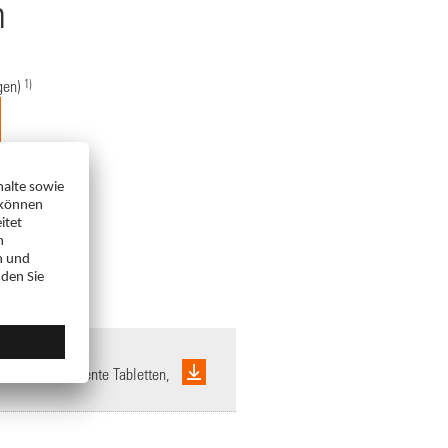
n
1)
gen)
agensaftresistente Tabletten,