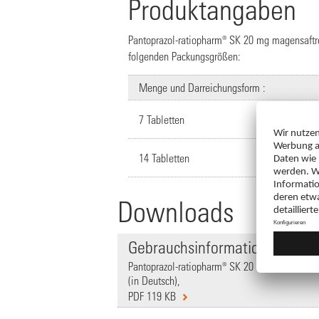
Produktangaben
Pantoprazol-ratiopharm® SK 20 mg magensaftres
folgenden Packungsgrößen:
Menge und Darreichungsform :
7 Tabletten
14 Tabletten
Downloads
Gebrauchsinformation
Pantoprazol-ratiopharm® SK 20 mg magensaftre
(in Deutsch),
PDF 119 KB