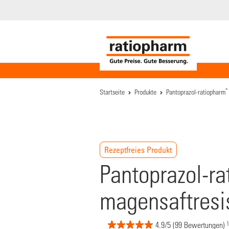
®
Startseite
Produkte
Pantoprazol-ratiopharm
Rezeptfreies Produkt
Pantoprazol-r
magensaftresis
1
4.9/5 (99 Bewertungen)