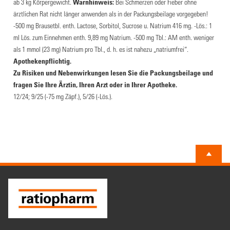
ab 3 kg Körpergewicht.
Warnhinweis:
Bei Schmerzen oder Fieber ohne
ärztlichen Rat nicht länger anwenden als in der Packungsbeilage vorgegeben!
-500 mg Brausetbl. enth. Lactose, Sorbitol, Sucrose u. Natrium 416 mg. -Lös.: 1
ml Lös. zum Einnehmen enth. 9,89 mg Natrium. -500 mg Tbl.: AM enth. weniger
als 1 mmol (23 mg) Natrium pro Tbl., d. h. es ist nahezu „natriumfrei“.
Apothekenpflichtig.
Zu Risiken und Nebenwirkungen lesen Sie die Packungsbeilage und
fragen Sie Ihre Ärztin, Ihren Arzt oder in Ihrer Apotheke.
12/24; 9/25 (-75 mg Zäpf.), 5/26 (-Lös.).