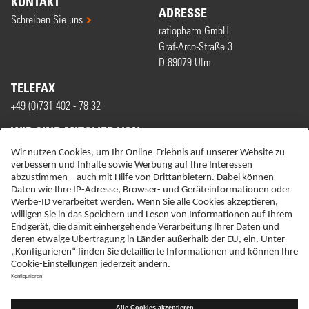
KONTAKT
ADRESSE
Schreiben Sie uns
ratiopharm GmbH
Graf-Arco-Straße 3
D-89079 Ulm
TELEFAX
+49 (0)731 402 - 78 32
WIR SIND MITGLIED VON
ERKLÄRUNG ZUR BARRIEREFREIHEIT
IMPRESSUM
NEBENWIRKUNGSANZEIGEN
LIEFER-AGB
DATENSCHUTZ