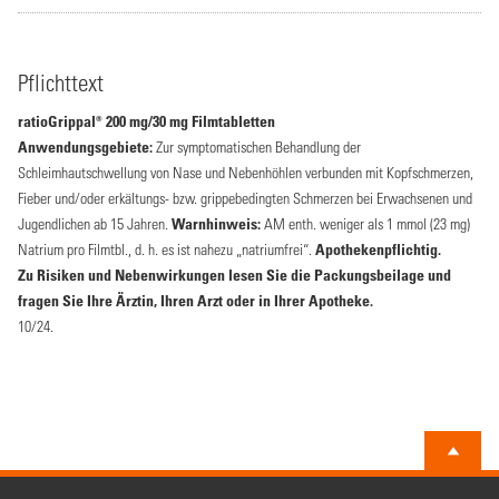
Pflichttext
ratioGrippal® 200 mg/30 mg Filmtabletten
Anwendungsgebiete:
Zur symptomatischen Behandlung der
Schleimhautschwellung von Nase und Nebenhöhlen verbunden mit Kopfschmerzen,
Fieber und/oder erkältungs- bzw. grippebedingten Schmerzen bei Erwachsenen und
Jugendlichen ab 15 Jahren.
Warnhinweis:
AM enth. weniger als 1 mmol (23 mg)
Natrium pro Filmtbl., d. h. es ist nahezu „natriumfrei“.
Apothekenpflichtig.
Zu Risiken und Nebenwirkungen lesen Sie die Packungsbeilage und
fragen Sie Ihre Ärztin, Ihren Arzt oder in Ihrer Apotheke.
10/24.