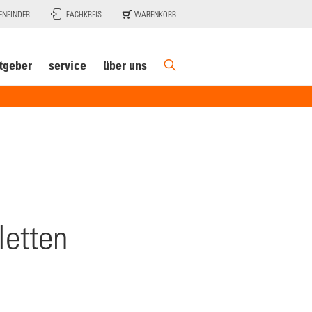
ENFINDER
FACHKREIS
WARENKORB
tgeber
service
über uns
letten