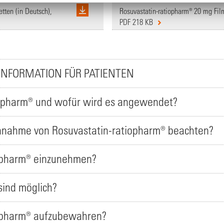
tten (in Deutsch),
Rosuvastatin-ratiopharm® 20 mg Fil
PDF 218 KB
INFORMATION FÜR PATIENTEN
iopharm® und wofür wird es angewendet?
Einnahme von Rosuvastatin-ratiopharm® beachten?
iopharm® einzunehmen?
ind möglich?
iopharm® aufzubewahren?