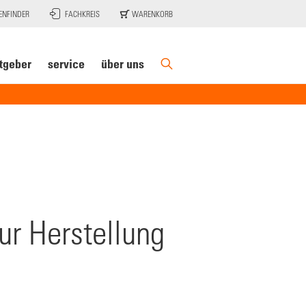
ENFINDER
FACHKREIS
WARENKORB
tgeber
service
über uns
ur Herstellung