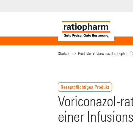
®
Startseite
Produkte
Voriconazol-ratiopharm
Rezeptpflichtiges Produkt
Voriconazol-ra
einer Infusion