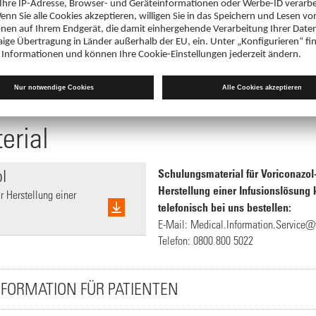
Fachinformation
r Herstellung einer
Voriconazol-ratiopharm® 200 mg Pulv
Infusionslösung,
PDF 267 KB
erial
ol
Schulungsmaterial für Voriconazol
Herstellung einer Infusionslösung
r Herstellung einer
telefonisch bei uns bestellen:
E-Mail:
Medical.Information.Service@
Telefon:
0800 800 5022
FORMATION FÜR PATIENTEN