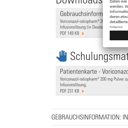
Gebrauchsinformation
Voriconazol-ratiopharm® 200 mg Pulver zu
Infusionslösung (in Deutsch),
PDF 149 KB
Schulungsmat
Patientenkarte - Voriconaz
Voriconazol-ratiopharm® 200 mg Pulver zu
Infusionslösung,
PDF 231 KB
GEBRAUCHSINFORMATION: IN