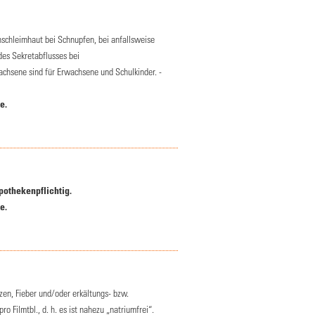
chleimhaut bei Schnupfen, bei anfallsweise
des Sekretabflusses bei
hsene sind für Erwachsene und Schulkinder. -
e.
pothekenpflichtig.
e.
n, Fieber und/oder erkältungs- bzw.
 Filmtbl., d. h. es ist nahezu „natriumfrei“.