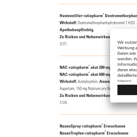
®
Hustenstiller-ratiopharm
Dextromethorpha
Wirkstoff:
Dextromethorphanhydrobromid 1 H2O.
Apothekenpflichtig.
Zu Risiken und Nebenwirkungen lesen Sie die
3/21.
®
NAC-ratiopharm
akut 200 mg Hustenlöser B
®
NAC-ratiopharm
akut 600 mg Hustenlöser B
Wirkstoff:
Acetylcystein.
Anwendungsgebiete:
Aspartam, 150 mg Natrium pro Brausetbl., entspr.
Zu Risiken und Nebenwirkungen lesen Sie die
7/24.
®
NasenSpray-ratiopharm
Erwachsene
®
NasenTropfen-ratiopharm
Erwachsene