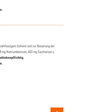
e.
zähflüssigem Schleim und zur Besserung der
7,4 mg Natriumbenzoat, 663 mg Saccharose u.
othekenpflichtig.
e.