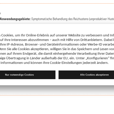
n
Anwendungsgebiete:
Symptomatische Behandlung des Reizhustens (unproduktiver Hust
 Packungsbeilage und fragen Sie Ihre Ärztin, Ihren Arzt oder in Ihrer Apothek
rausetabletten
rausetabletten
Zur Schleimlösung und zum erleichterten Abhusten bei akuten Atemwegserkrankungen mi
 7,5 % der von der WHO für einen Erw. empf. max. tägl. Natriumaufnahme mit der Nahrung 
 Packungsbeilage und fragen Sie Ihre Ärztin, Ihren Arzt oder in Ihrer Apothek