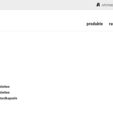
APOTHEK
produkte
ra
bletten
bletten
tardkapseln