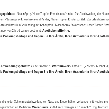
gsgebiete:
-NasenSpray/NasenTropfen Erwachsene/Kinder: Zur Abschwellung der Nasens
en. -NasenSpray Erwachsene und Kinder; NasenTropfen Kinder zusätzl.: Zur Erleichterung 
telohrkatarrh in Verbindung mit Schnupfen. -NasenSpray Erwachsene; NasenTropfen Erwac
inder von 2 bis 6 Jahren bestimmt.
Apothekenpflichtig.
 Packungsbeilage und fragen Sie Ihre Ärztin, Ihren Arzt oder in Ihrer Apothek
.
Anwendungsgebiete:
Akute Bronchitis.
Warnhinweis:
Enthält 10,7 % w/v Alkohol.
A
 Packungsbeilage und fragen Sie Ihre Ärztin, Ihren Arzt oder in Ihrer Apothek
ndlung der Schleimhautschwellung von Nase und Nebenhöhlen verbunden mit Kopfschmerze
ugendlichen ab 15 Jahren.
Warnhinweis:
AM enth. weniger als 1 mmol (23 mg) Natrium pro