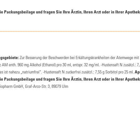
 Packungsbeilage und fragen Sie Ihre Ärztin, Ihren Arzt oder in Ihrer Apothek
sgebiete:
Zur Besserung der Beschwerden bei Erkältungskrankheiten der Atemwege mit 
:
AM enth. 960 mg Alkohol (Ethanol) pro 30 ml, entspr. 32 mg/ml. -Hustensaft N zusätzl.: 
s ist nahezu „natriumfrei“. -Hustensaft N zuckerfrei zusätzl.: 7,55 g Sorbitol pro 25 ml.
Ap
 Packungsbeilage und fragen Sie Ihre Ärztin, Ihren Arzt oder in Ihrer Apothek
iopharm GmbH, Graf-Arco-Str. 3, 89079 Ulm