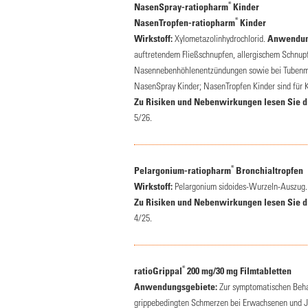
®
NasenSpray-ratiopharm
Kinder
®
NasenTropfen-ratiopharm
Kinder
Wirkstoff:
Xylometazolinhydrochlorid.
Anwendun
auftretendem Fließschnupfen, allergischem Schnupf
Nasennebenhöhlenentzündungen sowie bei Tubenmit
NasenSpray Kinder; NasenTropfen Kinder sind für K
Zu Risiken und Nebenwirkungen lesen Sie die
5/26.
®
Pelargonium-ratiopharm
Bronchialtropfen
Wirkstoff:
Pelargonium sidoides-Wurzeln-Auszug
Zu Risiken und Nebenwirkungen lesen Sie die
4/25.
®
ratioGrippal
200 mg/30 mg Filmtabletten
Anwendungsgebiete:
Zur symptomatischen Beha
grippebedingten Schmerzen bei Erwachsenen und J