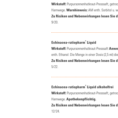
Wirkstoff:
Purpursonnenhutkraut-Presssaft, getro
Harnwege.
Warnhinweis:
AM enth. Sorbitol u. we
Zu Risiken und Nebenwirkungen lesen Sie die
9/20.
®
Echinacea-ratiopharm
Liquid
Wirkstoff:
Purpursonnenhutkraut-Presssaft
Anwen
enth. Ethanol: Die Menge in einer Dosis (2,5 ml) d
Zu Risiken und Nebenwirkungen lesen Sie die
5/22.
®
Echinacea-ratiopharm
Liquid alkoholfrei
Wirkstoff:
Purpursonnenhutkraut-Presssaft, getro
Harnwege.
Apothekenpflichtig.
Zu Risiken und Nebenwirkungen lesen Sie die
12/24.