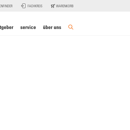
ENFINDER
FACHKREIS
WARENKORB
tgeber
service
über uns