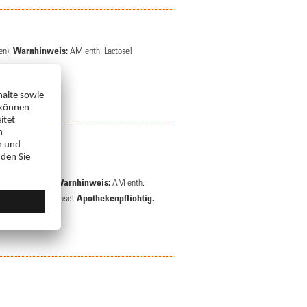
en).
Warnhinweis:
AM enth. Lactose!
e.
t zähem Schleim.
Warnhinweis:
AM enth.
von 2 g u. Saccharose!
Apothekenpflichtig.
e.