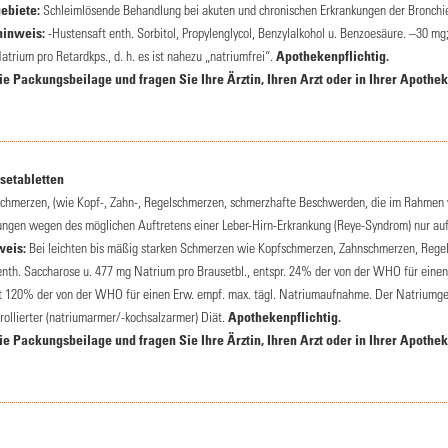
biete:
Schleimlösende Behandlung bei akuten und chronischen Erkrankungen der Bronchien
inweis:
-Hustensaft enth. Sorbitol, Propylenglycol, Benzylalkohol u. Benzoesäure. –30 mg
trium pro Retardkps., d. h. es ist nahezu „natriumfrei“.
Apothekenpflichtig.
 Packungsbeilage und fragen Sie Ihre Ärztin, Ihren Arzt oder in Ihrer Apothek
etabletten
Schmerzen, (wie Kopf-, Zahn-, Regelschmerzen, schmerzhafte Beschwerden, die im Rahmen vo
kungen wegen des möglichen Auftretens einer Leber-Hirn-Erkrankung (Reye-Syndrom) nur au
eis:
Bei leichten bis mäßig starken Schmerzen wie Kopfschmerzen, Zahnschmerzen, Rege
 enth. Saccharose u. 477 mg Natrium pro Brausetbl., entspr. 24% der von der WHO für eine
t 120% der von der WHO für einen Erw. empf. max. tägl. Natriumaufnahme. Der Natriumgeha
rollierter (natriumarmer/-kochsalzarmer) Diät.
Apothekenpflichtig.
 Packungsbeilage und fragen Sie Ihre Ärztin, Ihren Arzt oder in Ihrer Apothek