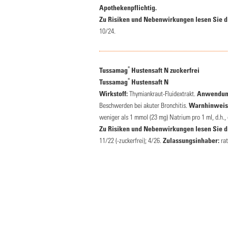
Apothekenpflichtig.
Zu Risiken und Nebenwirkungen lesen Sie die
10/24.
®
Tussamag
Hustensaft N zuckerfrei
®
Tussamag
Hustensaft N
Wirkstoff:
Thymiankraut-Fluidextrakt.
Anwendung
Beschwerden bei akuter Bronchitis.
Warnhinweis
weniger als 1 mmol (23 mg) Natrium pro 1 ml, d.h., e
Zu Risiken und Nebenwirkungen lesen Sie die
11/22 (-zuckerfrei); 4/26.
Zulassungsinhaber:
rat