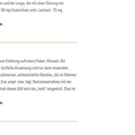
 und der Lunge, die mit einer Störung von
; 60 mg Hustenlöser enth. Lactose! -75 mg
e.
n Erkältung auftreten) Fieber. Hinweis: Bei
f ärztliche Anweisung und nur dann anwenden,
lschmerzen, schmerzhaften Beschw., die im Rahmen
n Erw. empf. max. tägl. Natriumaufnahme mit der
lt dieses AM wird als „hoch“ eingestuft. Dies ist
e.