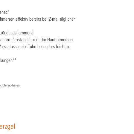
fenac*
merzen effektiv bereits bei 2-mal täglicher
entzündungshemmend
nahezu rückstandsfrei in die Haut einreiben
erschlusses der Tube besonders leicht zu
rkungen**
iclofenac-Gelen
rzgel