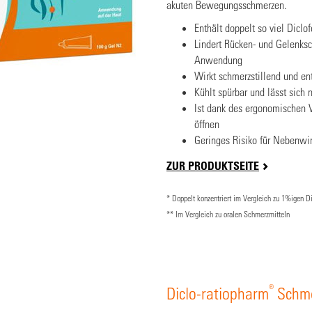
akuten Bewegungsschmerzen.
Enthält doppelt so viel Diclo
Lindert Rücken- und Gelenksch
Anwendung
Wirkt schmerzstillend und 
Kühlt spürbar und lässt sich 
Ist dank des ergonomischen V
öffnen
Geringes Risiko für Nebenwi
ZUR PRODUKTSEITE
* Doppelt konzentriert im Vergleich zu 1%igen D
** Im Vergleich zu oralen Schmerzmitteln
®
Diclo-ratiopharm
Schme