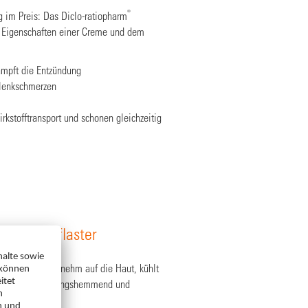
®
g im Preis: Das Diclo-ratiopharm
 Eigenschaften einer Creme und dem
mpft die Entzündung
elenkschmerzen
kstofftransport und schonen gleichzeitig
Schmerzpflaster
as Pflaster angenehm auf die Haut, kühlt
ndernd, entzündungshemmend und