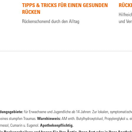
TIPPS & TRICKS FÜR EINEN GESUNDEN
RÜCK
RÜCKEN
Hilfrei
Rückenschonend durch den Alltag
und Ve
ungsgebiete:
für Erwachsene und Jugendliche ab 14 Jahren: Zur lokalen, symptomatisc
e eines stumpfen Traumas.
Warnhinweis:
AM enth. Butylhydroxytoluol, Propylenglykol u. e
Farnesol, Cumarin u. Eugenol.
Apothekenpflichtig.
 Packungsbeilage und fragen Sie Ihre Ärztin, Ihren Arzt oder in Ihrer Apothek