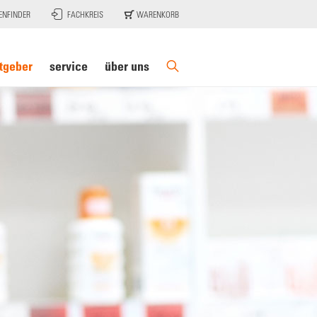
ENFINDER
FACHKREIS
WARENKORB
tgeber
service
über uns