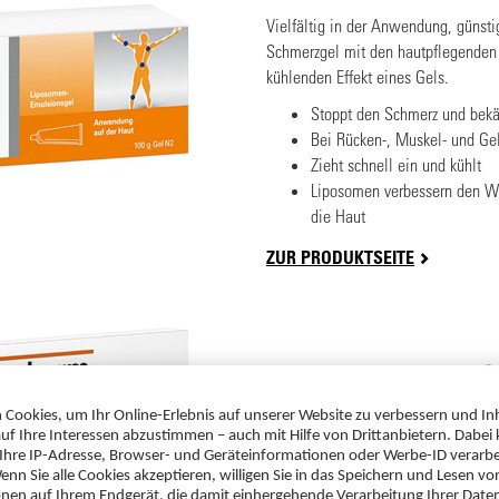
Vielfältig in der Anwendung, günsti
Schmerzgel mit den hautpflegenden
kühlenden Effekt eines Gels.
Stoppt den Schmerz und bekä
Bei Rücken-, Muskel- und G
Zieht schnell ein und kühlt
Liposomen verbessern den Wir
die Haut
ZUR PRODUKTSEITE
®
Diclofenac-ratiopharm
Schnell aufgeklebt, schmiegt sich d
langanhaltend und wirkt schmerzli
abschwellend - bis zu 12 Stunden.