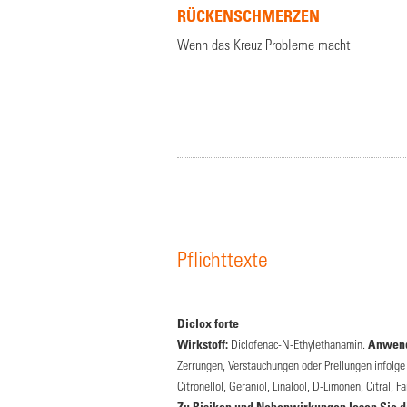
RÜCKENSCHMERZEN
Wenn das Kreuz Probleme macht
Pflichttexte
Diclox forte
Wirkstoff:
Diclofenac-N-Ethylethanamin.
Anwend
Zerrungen, Verstauchungen oder Prellungen infolg
Citronellol, Geraniol, Linalool, D-Limonen, Citral, 
Zu Risiken und Nebenwirkungen lesen Sie die