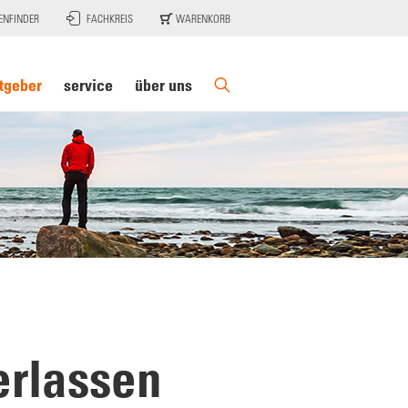
ENFINDER
FACHKREIS
WARENKORB
tgeber
service
über uns
erlassen