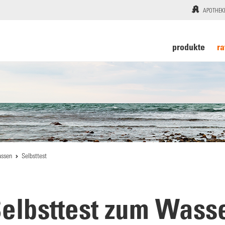
APOTHEK
produkte
ra
assen
Selbsttest
Selbsttest zum Wass