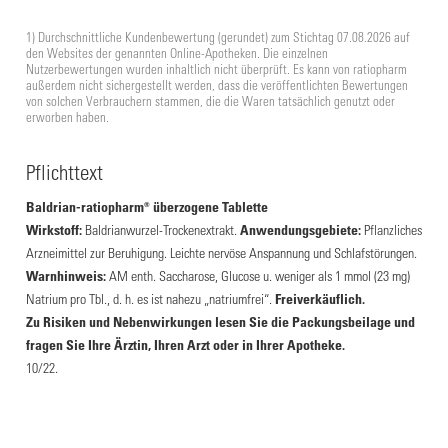
1) Durchschnittliche Kundenbewertung (gerundet) zum Stichtag 07.08.2026 auf
den Websites der genannten Online-Apotheken. Die einzelnen
Nutzerbewertungen wurden inhaltlich nicht überprüft. Es kann von ratiopharm
außerdem nicht sichergestellt werden, dass die veröffentlichten Bewertungen
von solchen Verbrauchern stammen, die die Waren tatsächlich genutzt oder
erworben haben.
Pflichttext
Baldrian-ratiopharm® überzogene Tablette
Wirkstoff:
Baldrianwurzel-Trockenextrakt.
Anwendungsgebiete:
Pflanzliches
Arzneimittel zur Beruhigung. Leichte nervöse Anspannung und Schlafstörungen.
Warnhinweis:
AM enth. Saccharose, Glucose u. weniger als 1 mmol (23 mg)
Natrium pro Tbl., d. h. es ist nahezu „natriumfrei“.
Freiverkäuflich.
Zu Risiken und Nebenwirkungen lesen Sie die Packungsbeilage und
fragen Sie Ihre Ärztin, Ihren Arzt oder in Ihrer Apotheke.
10/22.