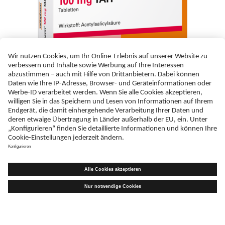
ASS-ratiopharm® 100 mg TAH Tabletten
Pflichttext