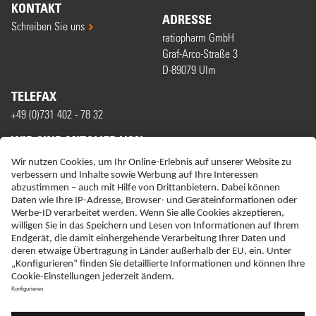
KONTAKT
ADRESSE
Schreiben Sie uns
ratiopharm GmbH
Graf-Arco-Straße 3
D-89079 Ulm
TELEFAX
+49 (0)731 402 - 78 32
WIR SIND MITGLIED VON
ERKLÄRUNG ZUR BARRIEREFREIHEIT
IMPRESSUM
NEBENWIRKUNGSANZEIGEN
LIEFER-AGB