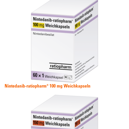
Nintedanib-ratiopharm® 100 mg Weichkapseln