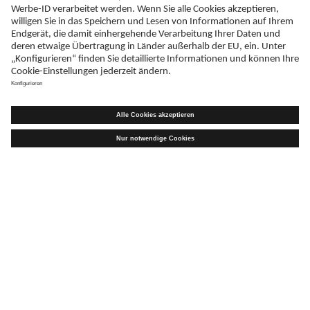
KONTAKT
ADRESSE
Schreiben Sie uns
ratiopharm GmbH
Graf-Arco-Straße 3
D-89079 Ulm
TELEFAX
+49 (0)731 402 - 78 32
WIR SIND MITGLIED VON
ERKLÄRUNG ZUR BARRIEREFREIHEIT
IMPRESSUM
NEBENWIRKUNGSANZEIGEN
LIEFER-AGB