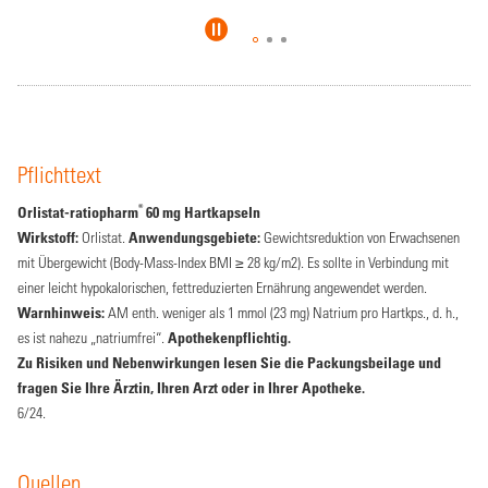
Pflichttext
®
Orlistat-ratiopharm
60 mg Hartkapseln
Wirkstoff:
Orlistat.
Anwendungsgebiete:
Gewichtsreduktion von Erwachsenen
mit Übergewicht (Body-Mass-Index BMI ≥ 28 kg/m2). Es sollte in Verbindung mit
einer leicht hypokalorischen, fettreduzierten Ernährung angewendet werden.
Warnhinweis:
AM enth. weniger als 1 mmol (23 mg) Natrium pro Hartkps., d. h.,
es ist nahezu „natriumfrei“.
Apothekenpflichtig.
Zu Risiken und Nebenwirkungen lesen Sie die Packungsbeilage und
fragen Sie Ihre Ärztin, Ihren Arzt oder in Ihrer Apotheke.
6/24.
Quellen