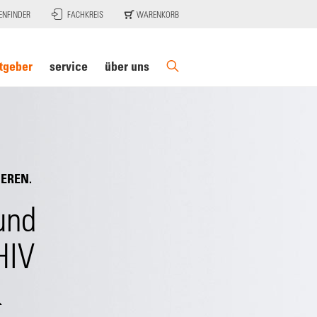
ENFINDER
FACHKREIS
WARENKORB
tgeber
service
über uns
IEREN.
und
HIV
&