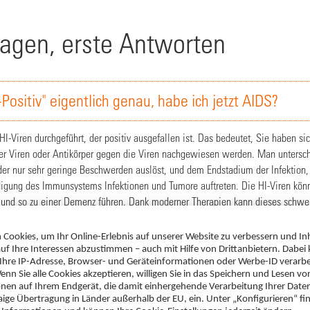
ragen, erste Antworten
ositiv" eigentlich genau, habe ich jetzt AIDS?
I-Viren durchgeführt, der positiv ausgefallen ist. Das bedeutet, Sie haben sic
er Viren oder Antikörper gegen die Viren nachgewiesen werden. Man untersch
oder nur sehr geringe Beschwerden auslöst, und dem Endstadium der Infektion,
digung des Immunsystems Infektionen und Tumore auftreten. Die HI-Viren kö
 und so zu einer Demenz führen. Dank moderner Therapien kann dieses schwe
oder zumindest sehr lange hinausgeschoben werden. Selbst wenn die Infekti
ch durch die Behandlung das Immunsystem wieder regenerieren und der körperli
h meine Medikamente einnehmen?