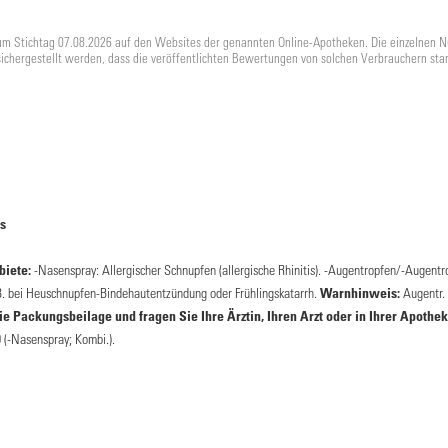
um Stichtag 07.08.2026 auf den Websites der genannten Online-Apotheken. Die einzelnen N
sichergestellt werden, dass die veröffentlichten Bewertungen von solchen Verbrauchern sta
s
iete:
-Nasenspray: Allergischer Schnupfen (allergische Rhinitis). -Augentropfen/-Augentro
.B. bei Heuschnupfen-Bindehautentzündung oder Frühlingskatarrh.
Warnhinweis:
Augentr. 
 Packungsbeilage und fragen Sie Ihre Ärztin, Ihren Arzt oder in Ihrer Apothek
0 (-Nasenspray; Kombi.).