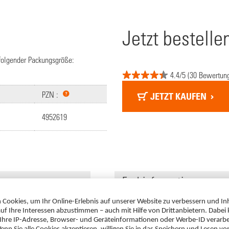
Jetzt bestelle
 folgender Packungsgröße:
4.4/5 (30 Bewertun
PZN :
JETZT KAUFEN
4952619
Fachinformation
Cromo-ratiopharm® Nasenspray,
PDF 103 KB