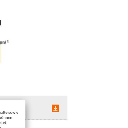
n
1)
gen)