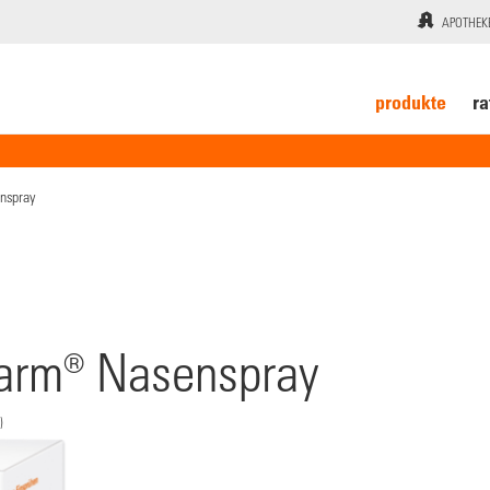
APOTHEK
produkte
ra
nspray
harm® Nasenspray
)