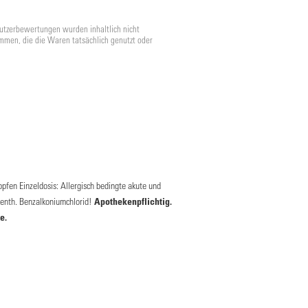
utzerbewertungen wurden inhaltlich nicht
mmen, die die Waren tatsächlich genutzt oder
pfen Einzeldosis: Allergisch bedingte akute und
enth. Benzalkoniumchlorid!
Apothekenpflichtig.
e.