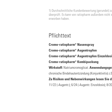
1) Durchschnittliche Kundenbewertung (gerundet) z
überprüft. Es kann von ratiopharm außerdem nicht 
erworben haben.
Pflichttext
Cromo-ratiopharm® Nasenspray
Cromo-ratiopharm® Augentropfen
Cromo-ratiopharm® Augentropfen Einzeldosi
Cromo-ratiopharm® Kombipackung
Wirkstoff:
Natriumcromoglicat.
Anwendungsgeb
chronische Bindehautentzündung (Konjunktivitis) z
Zu Risiken und Nebenwirkungen lesen Sie die
11/22 (-Augentr.); 6/24 (-Augentr. Einzeldosis); 8/2