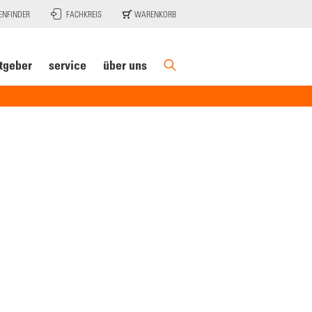
ENFINDER
FACHKREIS
WARENKORB
tgeber
service
über uns