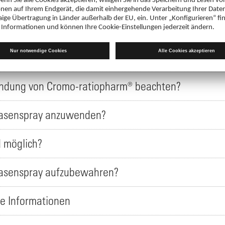
ORMATION FÜR PATIENTEN
Nasenspray und wofür wird es angewendet?
wendung von Cromo-ratiopharm® beachten?
Nasenspray anzuwenden?
 möglich?
Nasenspray aufzubewahren?
re Informationen