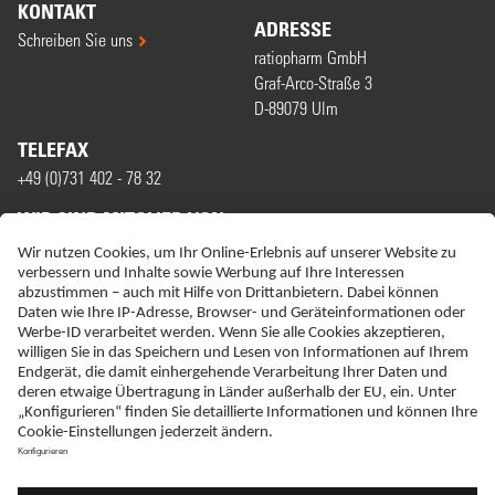
KONTAKT
ADRESSE
Schreiben Sie uns
ratiopharm GmbH
Graf-Arco-Straße 3
D-89079 Ulm
TELEFAX
+49 (0)731 402 - 78 32
WIR SIND MITGLIED VON
ERKLÄRUNG ZUR BARRIEREFREIHEIT
IMPRESSUM
NEBENWIRKUNGSANZEIGEN
LIEFER-AGB