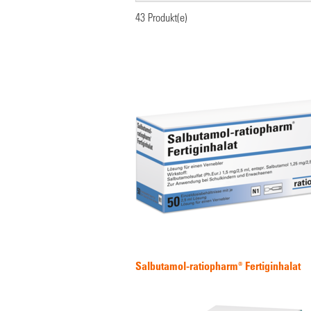
43
Produkt(e)
Salbutamol-ratiopharm® Fertiginhalat