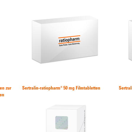
en zur
Sertralin-ratiopharm® 50 mg Filmtabletten
Sertra
en