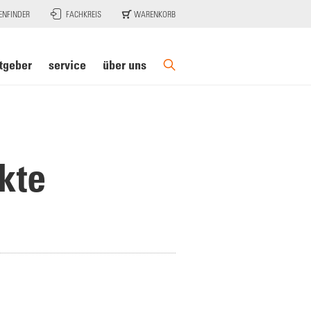
ENFINDER
FACHKREIS
WARENKORB
tgeber
service
über uns
kte