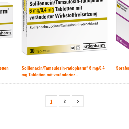
etten
Solifenacin/Tamsulosin-ratiopharm® 6 mg/0,4
Sorafe
mg Tabletten mit veränderter...
1
2