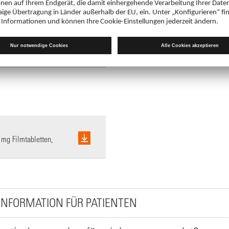
Fachinformation
mg Filmtabletten (in
Olmesartan comp. ratiopharm® 20 m
PDF 213 KB
mg Filmtabletten,
INFORMATION FÜR PATIENTEN