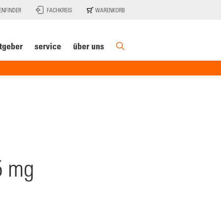
ENFINDER
FACHKREIS
WARENKORB
tgeber
service
über uns
5 mg