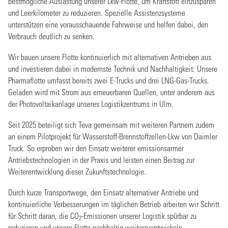
bestmögliche Auslastung unserer Lkw-Flotte, um Kraftstoff einzusparen
und Leerkilometer zu reduzieren. Spezielle Assistenzsysteme
unterstützen eine vorausschauende Fahrweise und helfen dabei, den
Verbrauch deutlich zu senken.
Wir bauen unsere Flotte kontinuierlich mit alternativen Antrieben aus
und investieren dabei in modernste Technik und Nachhaltigkeit: Unsere
Pharmaflotte umfasst bereits zwei E-Trucks und drei LNG-Gas-Trucks.
Geladen wird mit Strom aus erneuerbaren Quellen, unter anderem aus
der Photovoltaikanlage unseres Logistikzentrums in Ulm.
Seit 2025 beteiligt sich Teva gemeinsam mit weiteren Partnern zudem
an einem Pilotprojekt für Wasserstoff-Brennstoffzellen-Lkw von Daimler
Truck. So erproben wir den Einsatz weiterer emissionsarmer
Antriebstechnologien in der Praxis und leisten einen Beitrag zur
Weiterentwicklung dieser Zukunftstechnologie.
Durch kurze Transportwege, den Einsatz alternativer Antriebe und
kontinuierliche Verbesserungen im täglichen Betrieb arbeiten wir Schritt
für Schritt daran, die CO
-Emissionen unserer Logistik spürbar zu
2
reduzieren und unsere Flotte nachhaltig weiterzuentwickeln.