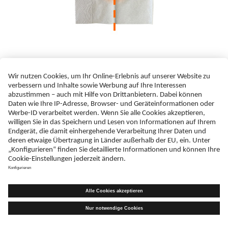
So wäscht man sich die Hände nach dem Auftragen von Diclofenac-Gel richtig ab (nach Bielfeldt
S et al. “Chemosphere” 2021)