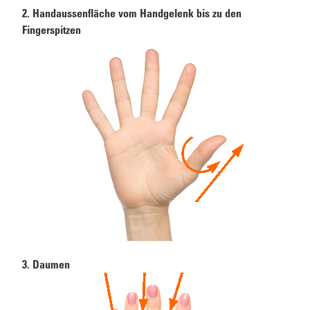
2. Handaussenfläche vom Handgelenk bis zu den
Fingerspitzen
3. Daumen