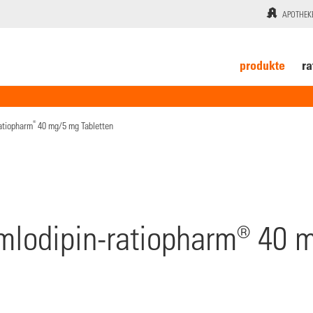
APOTHEK
produkte
ra
®
atiopharm
40 mg/5 mg Tabletten
mlodipin-ratiopharm® 40 