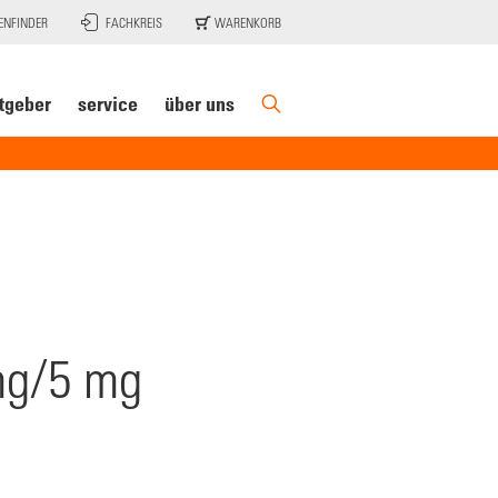
ENFINDER
FACHKREIS
WARENKORB
tgeber
service
über uns
mg/5 mg