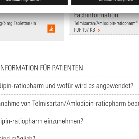
Fachinformation
g/5 mg Tabletten (in
Telmisartan/Amlodipin-ratiopharm®
PDF 197 KB
INFORMATION FÜR PATIENTEN
dipin-ratiopharm und wofür wird es angewendet?
Einnahme von Telmisartan/Amlodipin-ratiopharm bea
dipin-ratiopharm einzunehmen?
ind möglich?