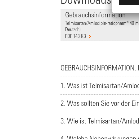
Gebrauchsinformation
Telmisartan/Amlodipin-ratiopharm® 40 m
Deutsch),
PDF 143 KB
GEBRAUCHSINFORMATION: 
1. Was ist Telmisartan/Amlo
2. Was sollten Sie vor der 
3. Wie ist Telmisartan/Amlo
4. Welche Nebenwirkungen s