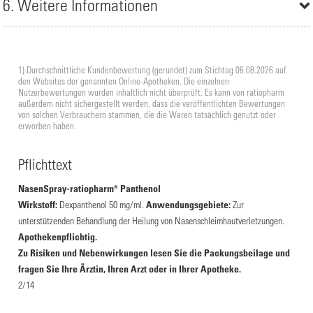
6. Weitere Informationen
1) Durchschnittliche Kundenbewertung (gerundet) zum Stichtag 06.08.2026 auf
den Websites der genannten Online-Apotheken. Die einzelnen
Nutzerbewertungen wurden inhaltlich nicht überprüft. Es kann von ratiopharm
außerdem nicht sichergestellt werden, dass die veröffentlichten Bewertungen
von solchen Verbrauchern stammen, die die Waren tatsächlich genutzt oder
erworben haben.
Pflichttext
NasenSpray-ratiopharm® Panthenol
Wirkstoff:
Dexpanthenol 50 mg/ml.
Anwendungsgebiete:
Zur
unterstützenden Behandlung der Heilung von Nasenschleimhautverletzungen.
Apothekenpflichtig.
Zu Risiken und Nebenwirkungen lesen Sie die Packungsbeilage und
fragen Sie Ihre Ärztin, Ihren Arzt oder in Ihrer Apotheke.
2/14