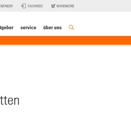
ENFINDER
FACHKREIS
WARENKORB
tgeber
service
über uns
tten