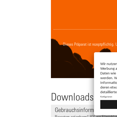
Dieses Präparat ist rezeptpflichtig
Downloads
Gebrauchsinformation
Piracetam-ratiopharm® 800 mg Filmtablett