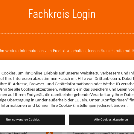
Fachkreis Login
. Um weitere Informationen zum Produkt zu erhalten, loggen Sie sich bitte mit 
LOGIN
Fachinformation
en (in Deutsch),
Piracetam-ratiopharm® 800 mg Filmt