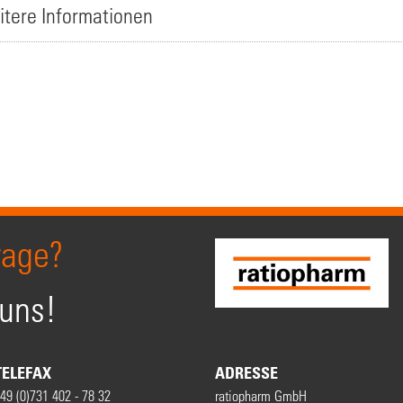
itere Informationen
rage?
 uns!
TELEFAX
ADRESSE
49 (0)731 402 - 78 32
ratiopharm GmbH