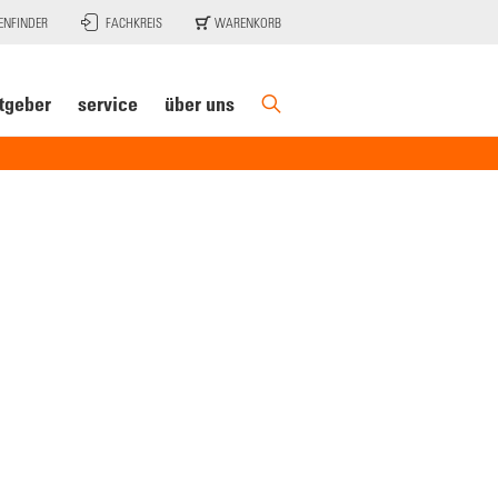
ENFINDER
FACHKREIS
WARENKORB
tgeber
service
über uns