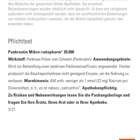
den Websites der genannten Online-Apotheken. Die einzelnen
Nutzerbewertungen wurden inhaltlich nicht überprüft. Es kann von ratiopharm
außerdem nicht sichergestellt werden, dass die veröffentlichten Bewertungen
von solchen Verbrauchern stammen, die die Waren tatsächlich genutzt oder
erworben haben.
Pflichttext
Pankreatin Mikro-ratiopharm® 20.000
Wirkstoff:
Pankreas-Pulver vom Schwein (Pankreatin).
Anwendungsgebiete:
Wird zur Behandlung einer exokrinen Pankreasinsuffizienz angewendet. Hierbei
produziert die Bauchspeicheldrüse nicht genügend Enzyme, um die Nahrung zu
verdauen.
Warnhinweis:
AM enth. weniger als 1 mmol (23 mg) Natrium pro
Dosiereinheit, d. h., es ist nahezu „natriumfrei“.
Apothekenpflichtig.
Zu Risiken und Nebenwirkungen lesen Sie die Packungsbeilage und
fragen Sie Ihre Ärztin, Ihren Arzt oder in Ihrer Apotheke.
3/21.