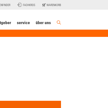
ENFINDER
FACHKREIS
WARENKORB
tgeber
service
über uns