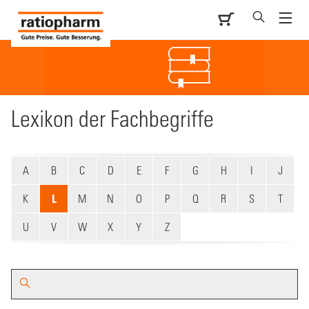
Lexikon der ­Fachbegriffe
A
B
C
D
E
F
G
H
I
J
K
L
M
N
O
P
Q
R
S
T
U
V
W
X
Y
Z