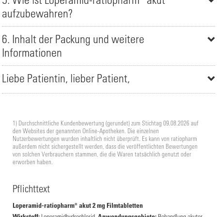
aufzubewahren?
6. Inhalt der Packung und weitere
Informationen
Liebe Patientin, lieber Patient,
1) Durchschnittliche Kundenbewertung (gerundet) zum Stichtag 09.08.2026 auf
den Websites der genannten Online-Apotheken. Die einzelnen
Nutzerbewertungen wurden inhaltlich nicht überprüft. Es kann von ratiopharm
außerdem nicht sichergestellt werden, dass die veröffentlichten Bewertungen
von solchen Verbrauchern stammen, die die Waren tatsächlich genutzt oder
erworben haben.
Pflichttext
Loperamid-ratiopharm® akut 2 mg Filmtabletten
Wirkstoff:
Loperamidhydrochlorid.
Anwendungsgebiete:
Behandlung akuter