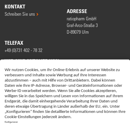
KONTAKT
ADRESSE
Schreiben Sie uns
ratiopharm GmbH
Graf-Arco-Straße 3
D-89079 Ulm
TELEFAX
+49 (0)731 402 - 78 32
WIR SIND MITGLIED VON
ERKLÄRUNG ZUR BARRIEREFREIHEIT
IMPRESSUM
NEBENWIRKUNGSANZEIGEN
LIEFER-AGB