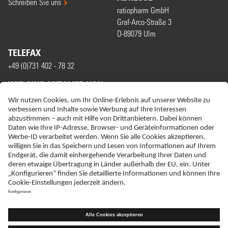
Schreiben Sie uns
ratiopharm GmbH
Graf-Arco-Straße 3
D-89079 Ulm
TELEFAX
+49 (0)731 402 - 78 32
WIR SIND MITGLIED VON
ERKLÄRUNG ZUR BARRIEREFREIHEIT
IMPRESSUM
NEBENWIRKUNGSANZEIGEN
LIEFER-AGB
DATENSCHUTZ