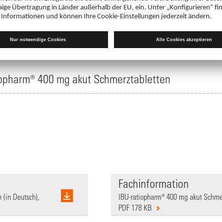
t Schmerztabletten blutverdünnend?
harm® 400 mg akut Schmerztabletten?
iopharm® 400 mg akut Schmerztabletten
Fachinformation
 (in Deutsch),
IBU-ratiopharm® 400 mg akut Schmer
PDF 178 KB