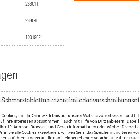
266011
266040
10019621
agen
 Schmerztabletten rezeptfrei oder verschreibungspf
rm® 400 mg akut Schmerztabletten?
-ratiopharm® 400 mg akut Schmerztabletten empfo