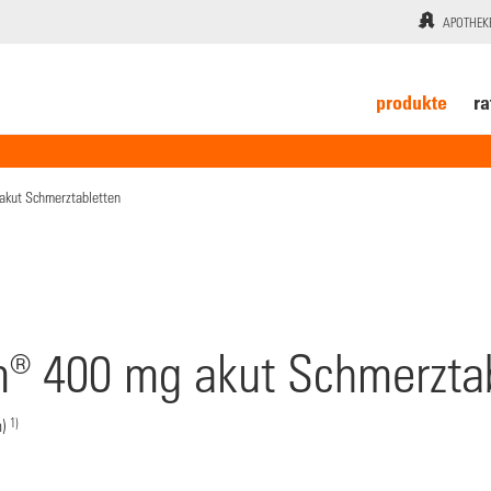
APOTHEK
produkte
ra
akut Schmerztabletten
m® 400 mg akut Schmerzta
1)
)