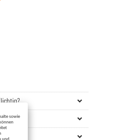
lichtig?
hlen?