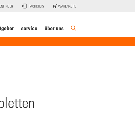
ENFINDER
FACHKREIS
WARENKORB
tgeber
service
über uns
bletten