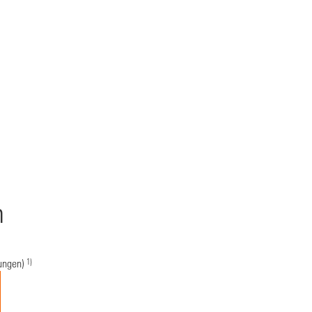
n
1)
ungen)