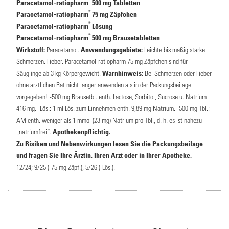
Paracetamol-ratiopharm
500 mg Tabletten
®
Paracetamol-ratiopharm
75 mg Zäpfchen
®
Paracetamol-ratiopharm
Lösung
®
Paracetamol-ratiopharm
500 mg Brausetabletten
Wirkstoff:
Paracetamol.
Anwendungsgebiete:
Leichte bis mäßig starke
Schmerzen. Fieber. Paracetamol-ratiopharm 75 mg Zäpfchen sind für
Säuglinge ab 3 kg Körpergewicht.
Warnhinweis:
Bei Schmerzen oder Fieber
ohne ärztlichen Rat nicht länger anwenden als in der Packungsbeilage
vorgegeben! -500 mg Brausetbl. enth. Lactose, Sorbitol, Sucrose u. Natrium
416 mg. -Lös.: 1 ml Lös. zum Einnehmen enth. 9,89 mg Natrium. -500 mg Tbl.:
AM enth. weniger als 1 mmol (23 mg) Natrium pro Tbl., d. h. es ist nahezu
„natriumfrei“.
Apothekenpflichtig.
Zu Risiken und Nebenwirkungen lesen Sie die Packungsbeilage
und fragen Sie Ihre Ärztin, Ihren Arzt oder in Ihrer Apotheke.
12/24; 9/25 (-75 mg Zäpf.), 5/26 (-Lös.).