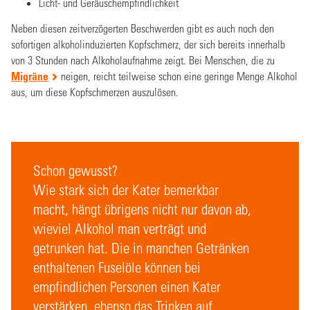
Licht- und Geräuschempfindlichkeit
Neben diesen zeitverzögerten Beschwerden gibt es auch noch den
sofortigen alkoholinduzierten Kopfschmerz, der sich bereits innerhalb
von 3 Stunden nach Alkoholaufnahme zeigt. Bei Menschen, die zu
Migräne
neigen, reicht teilweise schon eine geringe Menge Alkohol
aus, um diese Kopfschmerzen auszulösen.
Schon gewusst?
Wie stark sich der Kater bemerkbar
macht, hängt übrigens nicht nur davon ab,
wieviel Alkohol man verträgt und
getrunken hat. Die in manchen Getränken
enthaltenen Fuselöle können bei
empfindlichen Personen einen Kater
verstärken, ebenso das Trinken auf