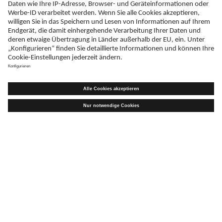
Sie haben eine Frage?
Kontaktieren Sie uns!
KONTAKT
ADRESSE
Schreiben Sie uns
ratiopharm GmbH
Graf-Arco-Straße 3
D-89079 Ulm
TELEFAX
+49 (0)731 402 - 78 32
WIR SIND MITGLIED VON