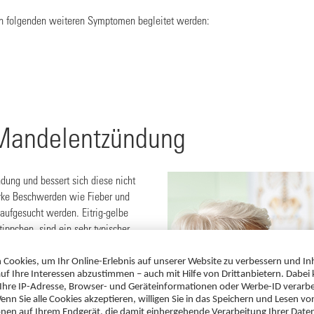
on folgenden weiteren Symptomen begleitet werden:
Mandelentzündung
dung und bessert sich diese nicht
rke Beschwerden wie Fieber und
 aufgesucht werden. Eitrig-gelbe
ippchen, sind ein sehr typischer
 weiterer Grund, sich untersuchen
eber über 38 °C, geschwollenen
phknoten machen Bakterien als
 bzw. wenn sich die Entzündung
 nimmt der Arzt einen