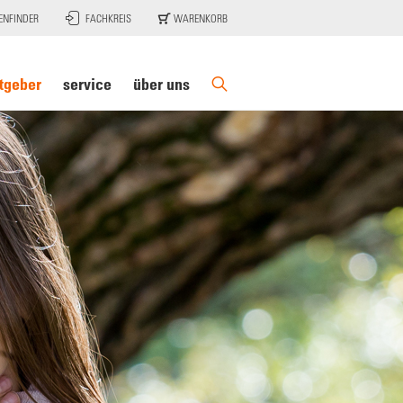
ENFINDER
FACHKREIS
WARENKORB
tgeber
service
über uns