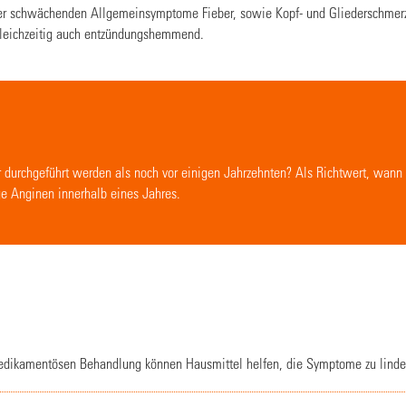
der schwächenden Allgemeinsymptome Fieber, sowie Kopf- und Gliederschmerze
 gleichzeitig auch entzündungshemmend.
durchgeführt werden als noch vor einigen Jahrzehnten? Als Richtwert, wann e
ge Anginen innerhalb eines Jahres.
dikamentösen Behandlung können Hausmittel helfen, die Symptome zu linder