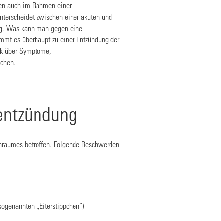
en auch im Rahmen einer
terscheidet zwischen einer akuten und
ng. Was kann man gegen eine
mt es überhaupt zu einer Entzündung der
ck über Symptome,
achen.
entzündung
enraumes betroffen. Folgende Beschwerden
sogenannten „Eiterstippchen“)