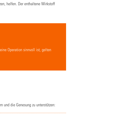
n, helfen. Der enthaltene Wirkstoff
ine Operation sinnvoll ist, gelten
n und die Genesung zu unterstützen: