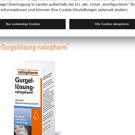
u stellen. Die klinisch bedeutendste
ger Minuten mit einem Schnelltest
1
Analyse im Labor erforderlich sein.
®
 Gurgellösung-ratiopharm